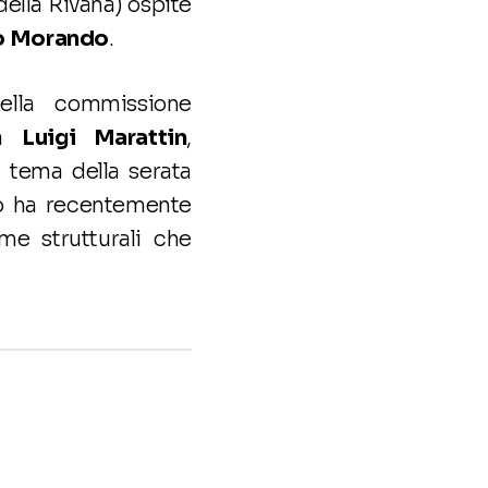
della Rivana) ospite
o Morando
.
lla commissione
da
Luigi Marattin
,
l tema della serata
do ha recentemente
rme strutturali che