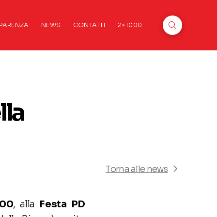
PARENZA
NEWS
CONTATTI
2×1000
lla
Torna alle news
.00
, alla
Festa
PD