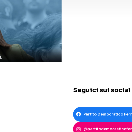
Seguici sui social
Partito Democratico Fer
@partitodemocraticofer