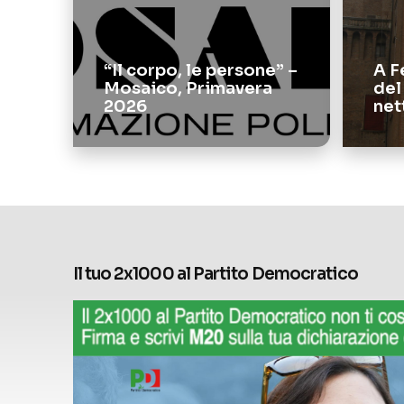
“Il corpo, le persone” –
A F
Mosaico, Primavera
del
2026
net
Il tuo 2x1000 al Partito Democratico