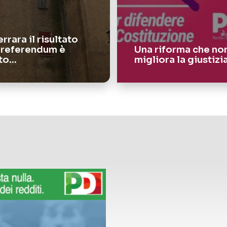
errara il risultato
 referendum è
Una riforma che no
to…
migliora la giustizi