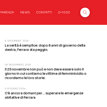
PARENZA
NEWS
CONTATTI
2×1000
6 DICEMBRE 2025
La verità è semplice: dopo 6 anni di governo della
destra, Ferrara sta peggio.
26 NOVEMBRE 2025
Il 25 novembre non può e non deve essere solo il
giorno in cui contiamo le vittime di femminicidio o
ricordiamo le loro storie.
5 GIUGNO 2024
C’è ancora domani per… superare le emergenze
abitative di Ferrara