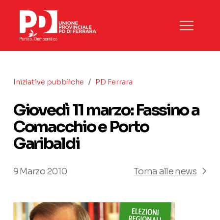
/
Iniziative pubbliche
PD Ferrara
Giovedì 11 marzo: Fassino a
Comacchio e Porto
Garibaldi
9 Marzo 2010
Torna alle news