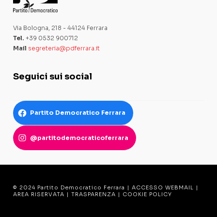
Via Bologna, 218 - 44124 Ferrara
Tel.
+39 0532 900712
Mail
segreteria@pdferrara.it
Seguici sui social
Partito Democratico Ferrara
@partitodemocraticoferrara
© 2024 Partito Democratico Ferrara |
ACCESSO WEBMAIL
|
AREA RISERVATA
|
TRASPARENZA
|
COOKIE POLICY