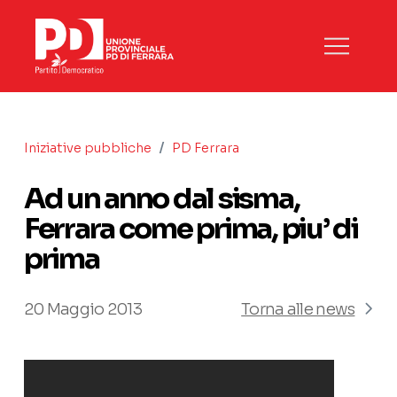
/
Iniziative pubbliche
PD Ferrara
Ad un anno dal sisma,
Ferrara come prima, piu’ di
prima
20 Maggio 2013
Torna alle news