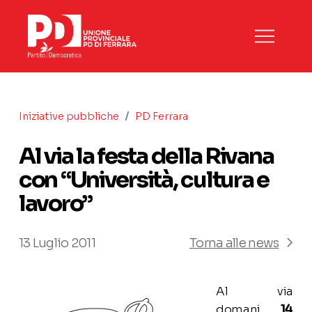
/
Iniziative pubbliche
PD Ferrara
Al via la festa della Rivana
con “Università, cultura e
lavoro”
13 Luglio 2011
Torna alle news
Al via
domani,
14