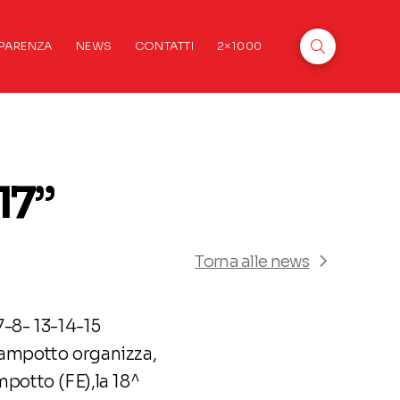
PARENZA
NEWS
CONTATTI
2×1000
17”
Torna alle news
7-8- 13-14-15
Campotto organizza,
potto (FE),la 18^