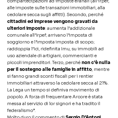
compartecipazioni ad imposte erariali (all’Irpef,
alle imposte sulle transazioni immobiliari, alla
cedolare secca sugli affitti). Secondo, perché
cittadini ed imprese vengono gravati da
ulteriori imposte
: aumenta l’addizionale
comunale all’Irpef; arrivano l’imposta di
soggiorno e l’imposta imposta di scopo;
raddoppia l’Ici, ridefinita Imu, su immobili ad
uso aziendale di artigiani, commercianti e
piccoli imprenditori. Terzo, perché
non c’è nulla
per il sostegno alle famiglie in affitto
, mentre
si fanno grandi sconti fiscali per i rentier
immobiliari attraverso la cedolare secca al 21%.
La Lega un tempo si definiva movimento di
popolo. A forza di frequentare Arcore è stata
messa al servizio di lor signori e ha tradito il
federalismo”.
Molto duro il commento di
Sergio D’Antoni
,