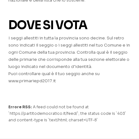
nazionale e della lista che lo sostiene.
DOVE SI VOTA
I seggi allestiti in tutta la provincia sono decine. Sul retro
sono indicati il seggio o i seggi allestiti nel tuo Comune e in
ogni Comune della tua provincia. Controlla qual è il seggio
delle primarie che corrisponde alla tua sezione elettorale o
luogo indicato nel documento d’identità.
Puoi controllare qual è il tuo seggio anche su
www.primariepd2017.it
Errore RSS:
A feed could not be found at
`https://partitodemocratico.it/feed/`; the status code is `403`
and content-type is `text/html; charset=UTF-8`