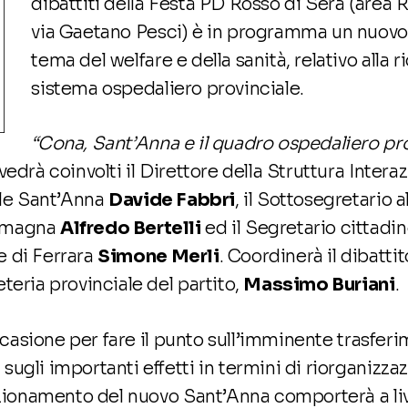
dibattiti della Festa PD Rosso di Sera (area 
via Gaetano Pesci) è in programma un nuov
tema del welfare e della sanità, relativo alla 
sistema ospedaliero provinciale.
“Cona, Sant’Anna e il quadro ospedaliero pr
vedrà coinvolti il Direttore della Struttura Intera
ale Sant’Anna
Davide Fabbri
, il Sottosegretario 
omagna
Alfredo Bertelli
ed il Segretario cittad
 di Ferrara
Simone Merli
. Coordinerà il dibattit
teria provinciale del partito,
Massimo Buriani
.
’occasione per fare il punto sull’imminente trasfer
ugli importanti effetti in termini di riorganizza
nzionamento del nuovo Sant’Anna comporterà a liv