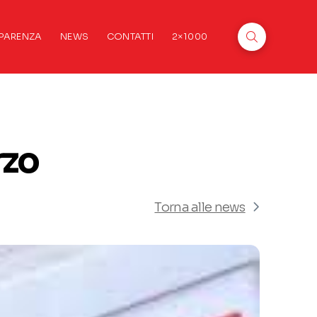
PARENZA
NEWS
CONTATTI
2×1000
rzo
Torna alle news