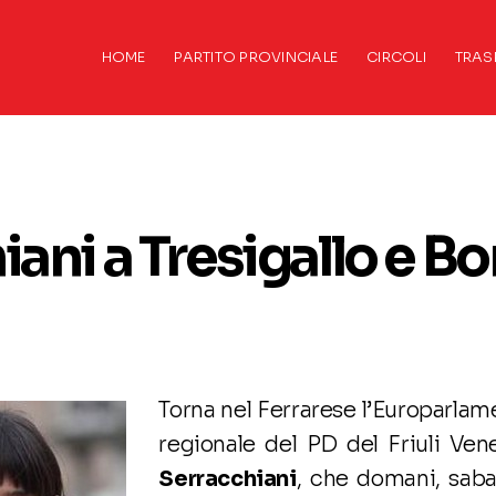
HOME
PARTITO PROVINCIALE
CIRCOLI
TRAS
ani a Tresigallo e 
Torna nel Ferrarese l’Europarlam
regionale del PD del Friuli Ven
Serracchiani
, che domani, saba