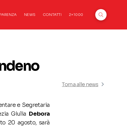
PARENZA
NEWS
CONTATTI
2×1000
Bondeno
Torna alle news
entare e Segretaria
ezia Giulia
Debora
to 20 agosto, sarà