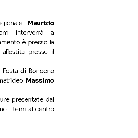
.
regionale
Maurizio
ani interverrà a
amento è presso la
allestita presso il
la Festa di Bondeno
matildeo
Massimo
sure presentate dal
no i temi al centro