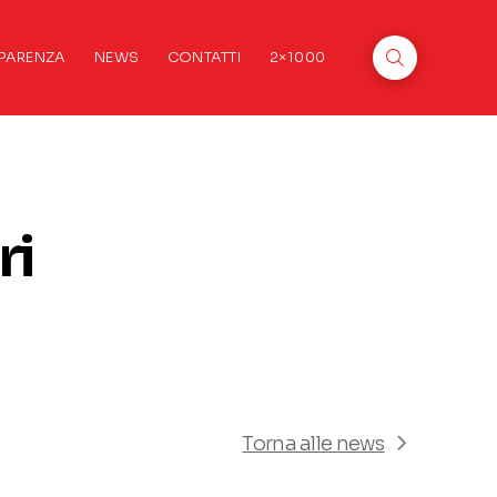
PARENZA
NEWS
CONTATTI
2×1000
ri
Torna alle news