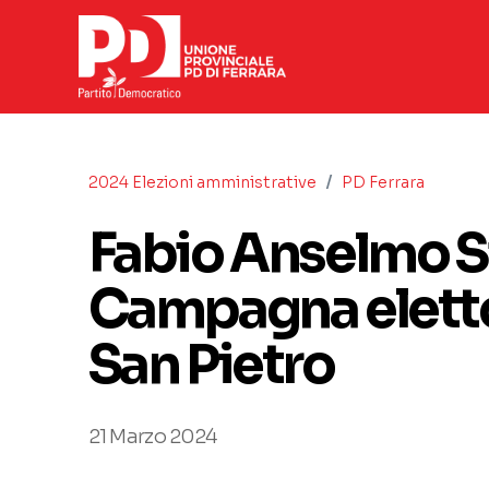
/
2024 Elezioni amministrative
PD Ferrara
Fabio Anselmo Si
Campagna elettor
San Pietro
21 Marzo 2024