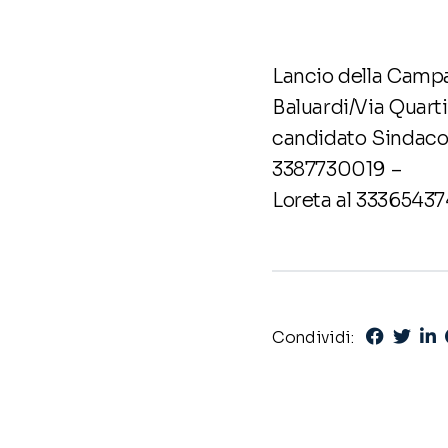
Lancio della Campag
Baluardi/Via Quartie
candidato Sindaco 
3387730019 –
Loreta al 3336543
Condividi: