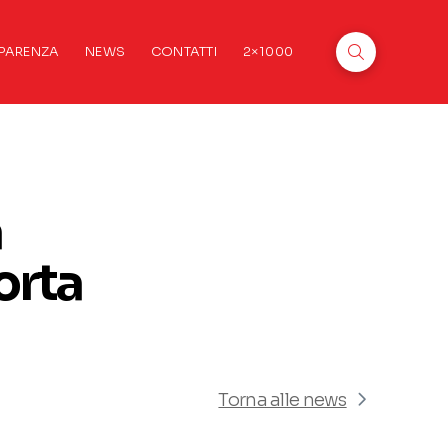
PARENZA
NEWS
CONTATTI
2×1000
a
orta
Torna alle news