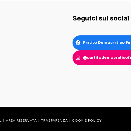
Seguici sui social
Partito Democratico Fe
@partitodemocraticofe
L
|
AREA RISERVATA
|
TRASPARENZA
|
COOKIE POLICY