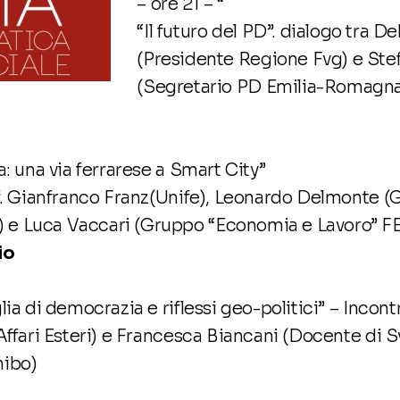
– ore 21 – “
“Il futuro del PD”. dialogo tra 
(Presidente Regione Fvg) e Ste
(Segretario PD Emilia-Romagn
a: una via ferrarese a Smart City”
of. Gianfranco Franz(Unife), Leonardo Delmonte 
e Luca Vaccari (Gruppo “Economia e Lavoro” 
io
lia di democrazia e riflessi geo-politici” – Incont
Affari Esteri) e Francesca Biancani (Docente di S
nibo)