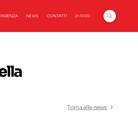
PARENZA
NEWS
CONTATTI
2×1000
ella
Torna alle news