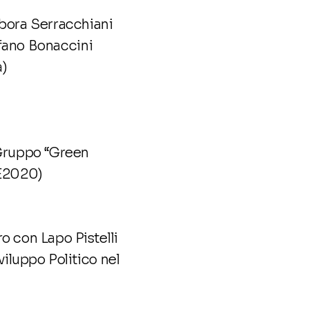
Debora Serracchiani
fano Bonaccini
a)
(Gruppo “Green
FE2020)
ro con Lapo Pistelli
viluppo Politico nel