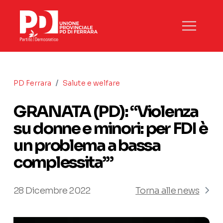
/
PD Ferrara
Salute e welfare
GRANATA (PD): “Violenza
su donne e minori: per FDI è
un problema a bassa
complessita’”
28 Dicembre 2022
Torna alle news