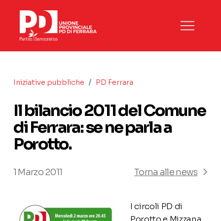
/
Iniziative pubbliche
PD Ferrara
Il bilancio 2011 del Comune
di Ferrara: se ne parla a
Porotto.
1 Marzo 2011
Torna alle news
I circoli PD di
Porotto e Mizzana