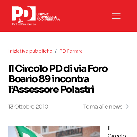
/
Iniziative pubbliche
PD Ferrara
Il Circolo PD di via Foro
Boario 89 incontra
l’Assessore Polastri
13 Ottobre 2010
Torna alle news
Il
Circolo