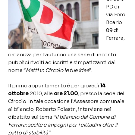
PD di
via Foro
Boario
89 di
Ferrara,
organizza per l’autunno una serie di incontri
pubblici rivolti ad iscritti e simpatizzanti dal
nome “
Metti in Circolo le tue idee
”.
Il primo appuntamento è per giovedì
14
ottobre
2010, alle
ore 21.00
, presso la sede del
Circolo. In tale occasione l’Assessore comunale
al bilancio, Roberto Polastri, interviene nel
dibattito sul tema
“Il bilancio del Comune di
Ferrara: scelte e impegni per i cittadini oltre il
patto di stabilità”
.