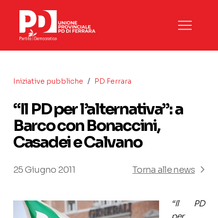
/
Iniziative pubbliche
PD Ferrara
“Il PD per l’alternativa”: a
Barco con Bonaccini,
Casadei e Calvano
25 Giugno 2011
Torna alle news
“Il PD
per