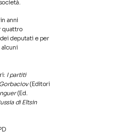
 società.
in anni
r quattro
dei deputati e per
 alcuni
i:
I partiti
 Gorbaciov
(Editori
inguer
(Ed.
ussia di Eltsin
 PD