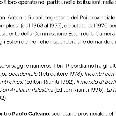
il loro operato nei partiti, nelle istituzioni, nella
n. Antonio Rubbi, segretario del Pci provinciale 
mplessi (da1 1968 al 1975), deputato dal 1976 pe
presidente della Commissione Esteri della Camera 
gli Esteri del Pci, che risponderà alle domande di
ersi saggi e numerosi libri. Ricordiamo fra gli altr
opa occidentale
(Teti editore 1978),
Incontri con
nti cinesi
(Editori Riuniti 1992),
Il mondo di Berl
Con Arafat in Palestina
(Editori Riuniti 1996),
La R
02)
ontro
Paolo Calvano
, segretario provinciale del