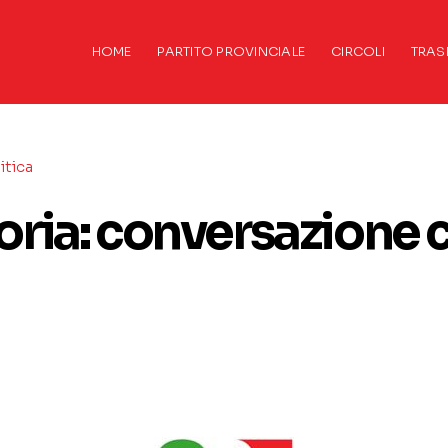
HOME
PARTITO PROVINCIALE
CIRCOLI
TRAS
itica
toria: conversazione 