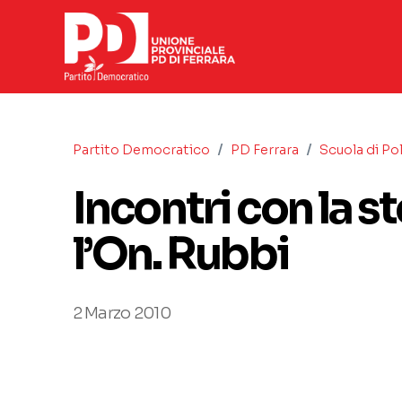
/
/
Partito Democratico
PD Ferrara
Scuola di Pol
Incontri con la s
l’On. Rubbi
2 Marzo 2010