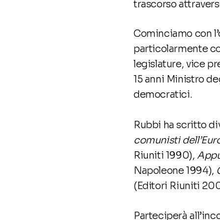
trascorso attraverso 
Cominciamo con l’o
particolarmente co
legislature, vice 
15 anni Ministro de
democratici.
Rubbi ha scritto div
comunisti dell’Eur
Riuniti 1990),
Appu
Napoleone 1994),
(Editori Riuniti 20
Parteciperà all’inc