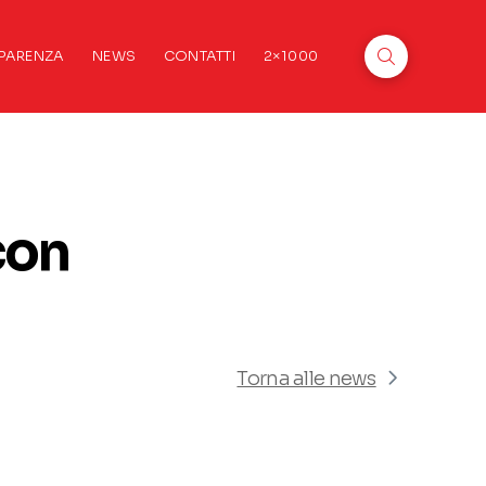
PARENZA
NEWS
CONTATTI
2×1000
con
Torna alle news