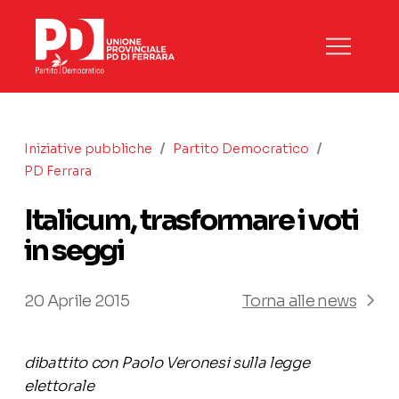
/
/
Iniziative pubbliche
Partito Democratico
PD Ferrara
Italicum, trasformare i voti
in seggi
20 Aprile 2015
Torna alle news
dibattito con Paolo Veronesi sulla legge
elettorale