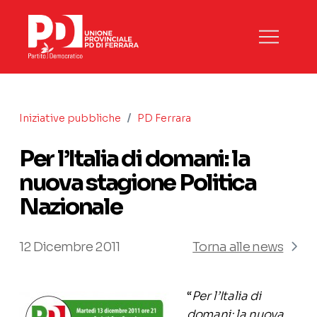
/
Iniziative pubbliche
PD Ferrara
Per l’Italia di domani: la
nuova stagione Politica
Nazionale
12 Dicembre 2011
Torna alle news
“
Per l’Italia di
domani: la nuova