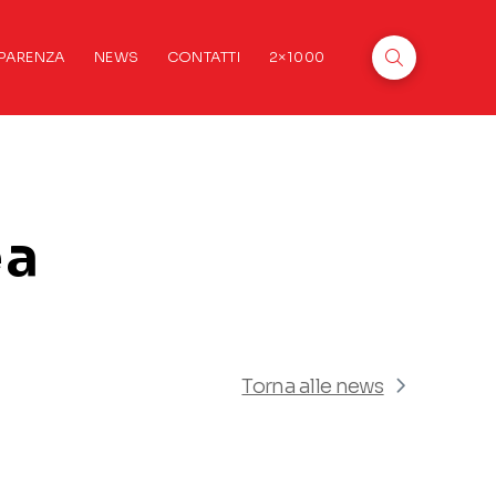
PARENZA
NEWS
CONTATTI
2×1000
 a
Torna alle news