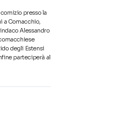
n comizio presso la
ini a Comacchio,
Sindaco Alessandro
D comacchiese
Lido degli Estensi
nfine parteciperà al