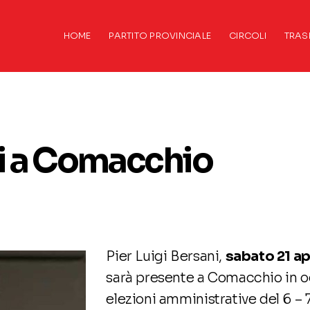
HOME
PARTITO PROVINCIALE
CIRCOLI
TRAS
ni a Comacchio
Pier Luigi Bersani,
sabato 21 apr
sarà presente a Comacchio in o
elezioni amministrative del 6 –