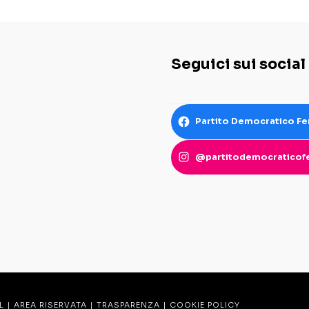
Seguici sui social
Partito Democratico Fe
@partitodemocraticofe
L
|
AREA RISERVATA
|
TRASPARENZA
|
COOKIE POLICY