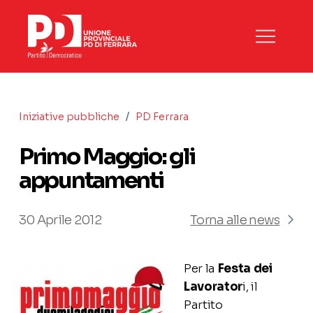
/
Iniziative pubbliche
PD Ferrara
Primo Maggio: gli
appuntamenti
30 Aprile 2012
Torna alle news
Per la
Festa dei
Lavorator
i, il
Partito