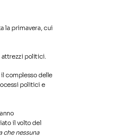
ta la primavera, cui
attrezzi politici.
 il complesso delle
cessi politici e
hanno
ato il volto del
na che nessuna