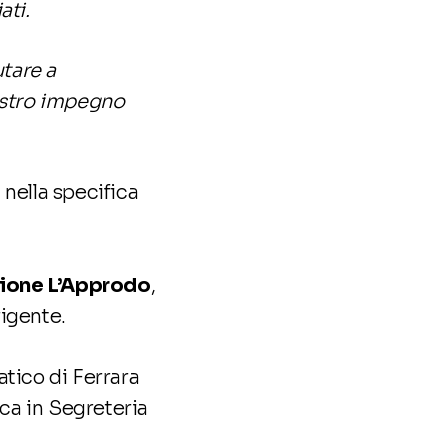
ati.
utare a
ostro impegno
 nella specifica
ione L’Approdo
,
rigente.
atico di Ferrara
ica in Segreteria