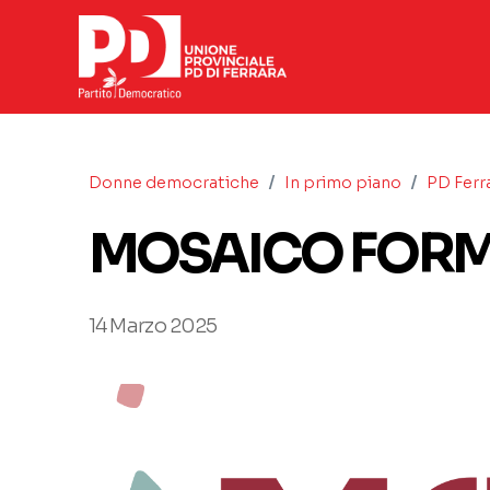
/
/
Donne democratiche
In primo piano
PD Ferr
MOSAICO FORM
14 Marzo 2025