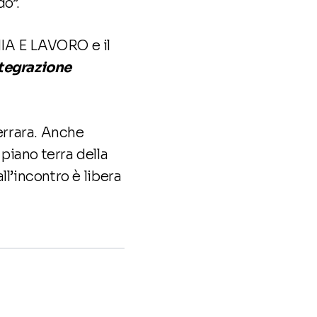
do”.
IA E LAVORO e il
tegrazione
errara. Anche
piano terra della
ll’incontro è libera