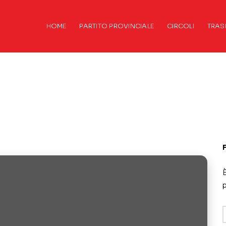
HOME
PARTITO PROVINCIALE
CIRCOLI
TRAS
È
p
A