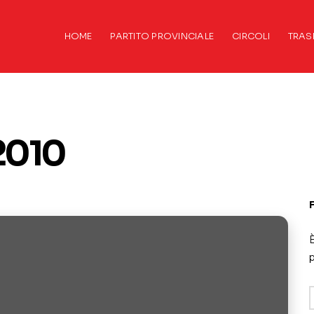
HOME
PARTITO PROVINCIALE
CIRCOLI
TRAS
2010
È
p
A