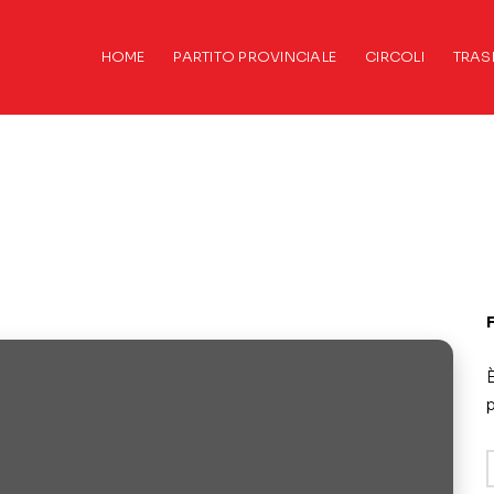
HOME
PARTITO PROVINCIALE
CIRCOLI
TRAS
È
p
A