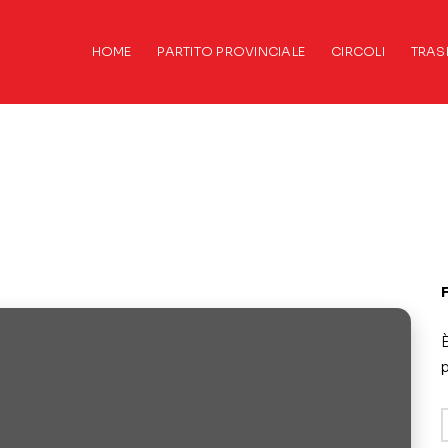
HOME
PARTITO PROVINCIALE
CIRCOLI
TRAS
È
p
A