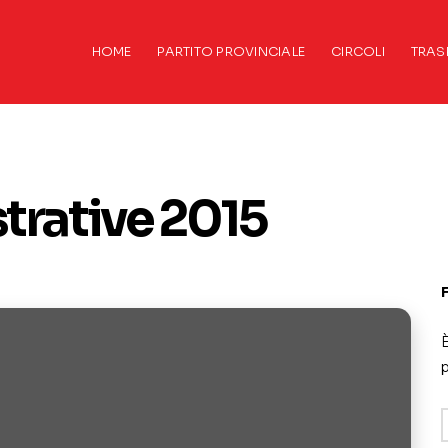
HOME
PARTITO PROVINCIALE
CIRCOLI
TRAS
trative 2015
È
p
A