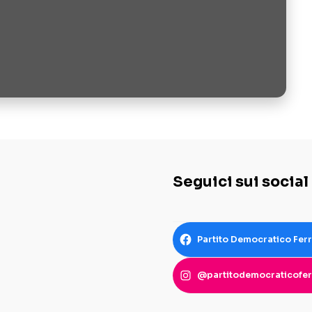
Seguici sui social
Partito Democratico Fer
@partitodemocraticofer