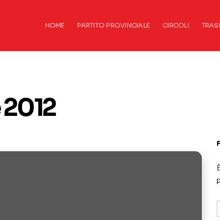
HOME
PARTITO PROVINCIALE
CIRCOLI
TRAS
e 2012
È
p
A