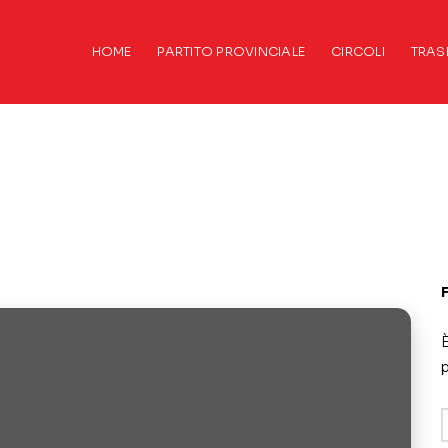
HOME
PARTITO PROVINCIALE
CIRCOLI
TRAS
È
p
A