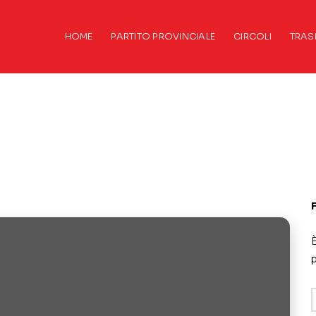
HOME
PARTITO PROVINCIALE
CIRCOLI
TRAS
È
p
A