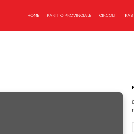
HOME
PARTITO PROVINCIALE
CIRCOLI
TRAS
È
p
A