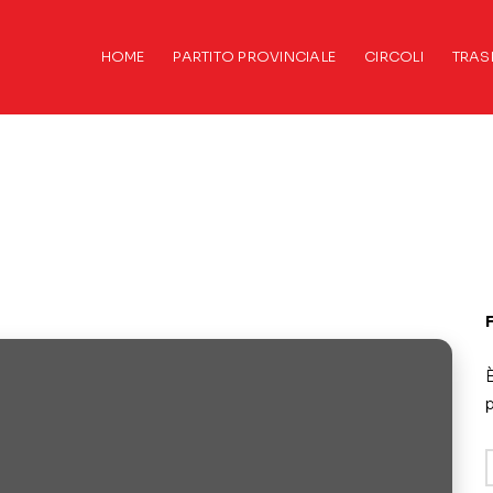
HOME
PARTITO PROVINCIALE
CIRCOLI
TRAS
È
p
A