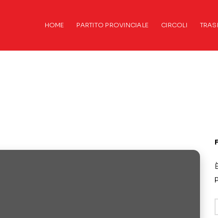
HOME
PARTITO PROVINCIALE
CIRCOLI
TRAS
È
p
A