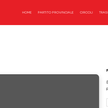
HOME
PARTITO PROVINCIALE
CIRCOLI
TRAS
È
p
A