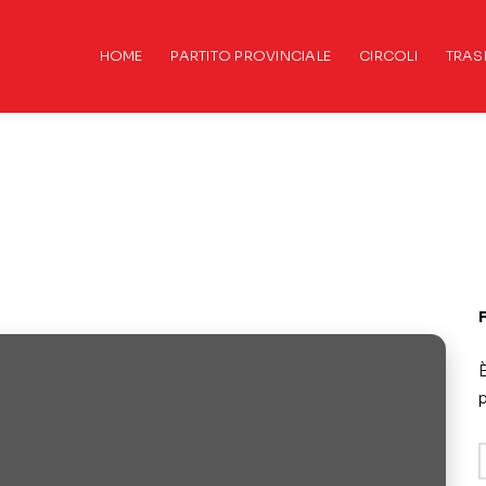
HOME
PARTITO PROVINCIALE
CIRCOLI
TRAS
È
p
A