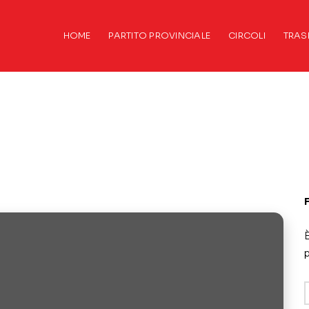
HOME
PARTITO PROVINCIALE
CIRCOLI
TRAS
È
p
A