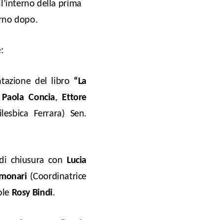
ll’interno della prima
orno dopo.
:
ntazione del libro
“La
.
Paola Concia
,
Ettore
lesbica Ferrara) Sen.
o di chiusura con
Lucia
lmonari
(Coordinatrice
ole
Rosy Bindi
.