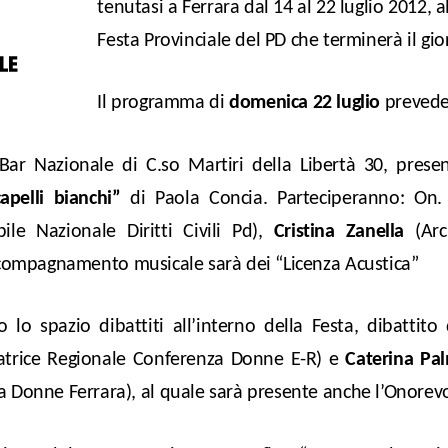
tenutasi a Ferrara dal 14 al 22 luglio 2012, a
Festa Provinciale del PD che terminerà il gi
Il programma di
domenica 22 luglio
prevede
 Bar Nazionale di C.so Martiri della Libertà 30, p
rese
apelli bianchi”
di Paola Concia. Parteciperanno: On
ile Nazionale Diritti Civili Pd),
Cristina Zanella
(Arci
ccompagnamento musicale sarà dei “Licenza Acustica”
o lo spazio dibattiti all’interno della Festa, dibattit
atrice Regionale Conferenza Donne E-R) e
Caterina Pa
a Donne Ferrara), al quale sarà presente anche l’Onorev