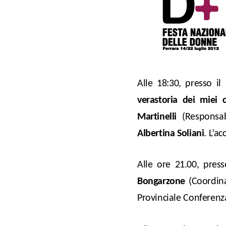
Alle 18:30, presso il
vera
storia dei miei c
Martinelli
(Responsab
Albertina Soliani
. L’a
Alle ore 21.00, press
Bongarzone
(Coordin
Provinciale Conferenz