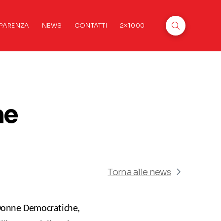
PARENZA
NEWS
CONTATTI
2×1000
ne
Torna alle news
 Donne Democratiche,