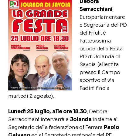
Debora
Serracchiani
,
Europarlamentare
e Segretaria del PD
del Friuli, è
l’attesissima
ospite della Festa
PD di Jolanda di
Savoia (allestita
presso il Campo
sportivo di via
Fadini fino a
martedì 2 agosto).
Lunedì 25 luglio, alle ore 18.30
, Debora
Serracchiani interverrà a
Jolanda
insieme al
Segretario della federazione di Ferrara
Paolo
Calvano
ed al Segretario regionale del PD