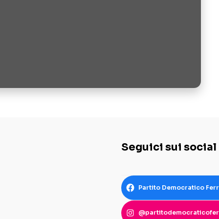
Seguici sui social
Partito Democratico Fer
@partitodemocraticofer