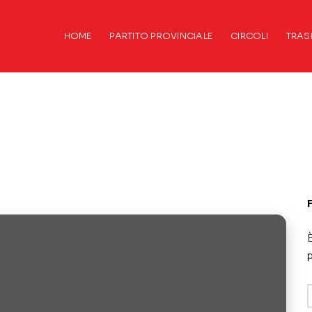
HOME
PARTITO PROVINCIALE
CIRCOLI
TRAS
È
p
A