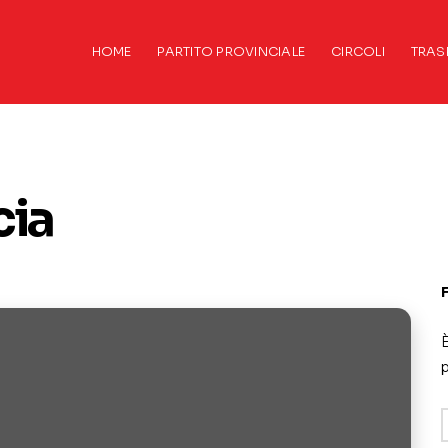
HOME
PARTITO PROVINCIALE
CIRCOLI
TRAS
cia
È
p
A