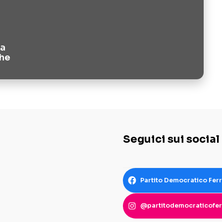
ta
he
Seguici sui social
Partito Democratico Fer
@partitodemocraticofer