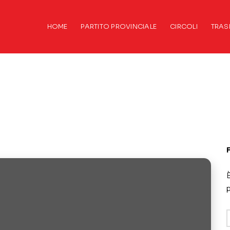
HOME
PARTITO PROVINCIALE
CIRCOLI
TRAS
È
p
A