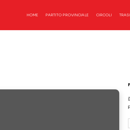
HOME
PARTITO PROVINCIALE
CIRCOLI
TRAS
È
p
A