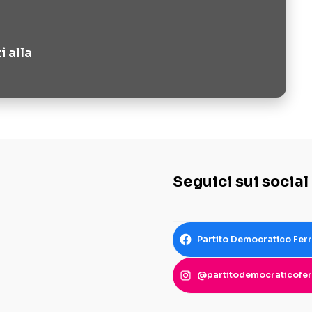
i alla
Seguici sui social
Partito Democratico Fer
@partitodemocraticofer